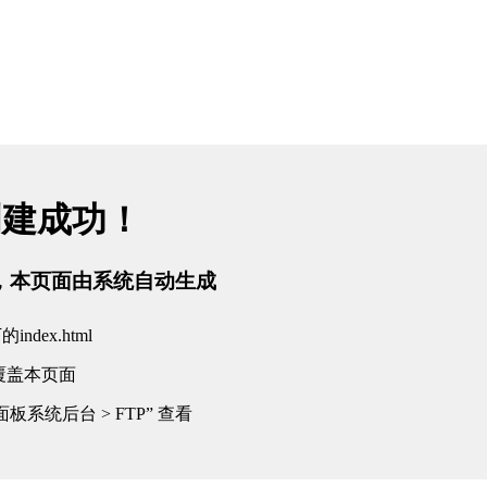
网站首页
关于我们
产品中心
行业应用
新闻资讯