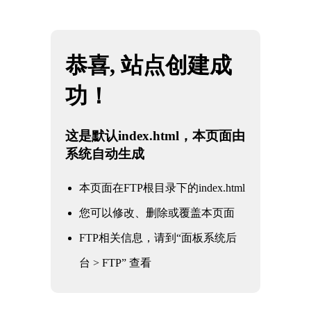
网站地图
米兰·(milan)中国官方网站
☰
石油
化工
电力
核电军工
水利水务
氧化铝
冶金钢铁
煤化工
船舶