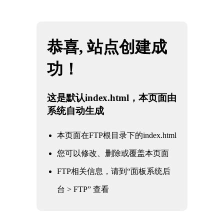
网站地图
米兰·(milan)中国官方网站
☰
石油
化工
电力
核电军工
水利水务
氧化铝
冶金钢铁
煤化工
船舶